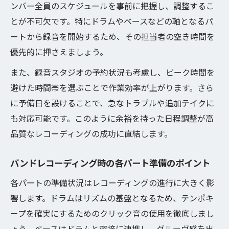
ンバー全員のスケジュールを事前に把握し、調整するこ
ク回避
とが不可欠です。特にドラムやベースなどの軸となるパ
バンドレコーディング時に備える予期せぬ
ートから録音を開始するため、その担当者の空き時間を
トラブル対策
優先的に押さえましょう。
バンドレコーディング成功のための余裕あ
また、録音スタジオの予約状況も考慮し、ピーク時間を
るスケジュール術
避けた時間帯を選ぶことで作業効率が上がります。さら
レコーディングスタジオと予備日確保の重
に予備日を設けることで、急なトラブルや追加テイクに
要性
も対応可能です。このように余裕を持った日程調整が高
ボーカル録音も安心の進行スケジュール法
品質なレコーディングの成功に直結します。
ボーカルレコーディングの時間管理術を紹
介
バンドレコーディング時の各パート準備のポイント
バンドレコーディングでのボーカル録音の
各パートの準備状況はレコーディングの進行に大きく影
流れとは
響します。ドラムはリズムの基盤となるため、テンポキ
納得できるテイクを残すボーカル進行法
ープを確実にするためのクリック音の使用を徹底しまし
バンドレコーディング時のボーカル準備ポ
ょう。ベースはドラムと密接に連携し、グルーヴ感を出