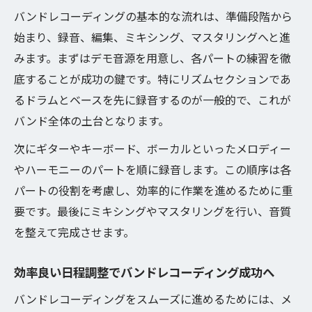
録音順とスケジュール管理の実践テクニック
バンドレコーディングの基本的な流れは、準備段階から
バンドレコーディングの順番決定と進行の
始まり、録音、編集、ミキシング、マスタリングへと進
コツ
みます。まずはデモ音源を用意し、各パートの練習を徹
底することが成功の鍵です。特にリズムセクションであ
録音順から考えるバンドレコーディングの
るドラムとベースを先に録音するのが一般的で、これが
段取り術
バンド全体の土台となります。
バンドレコーディングにおける時間配分の
基本
次にギターやキーボード、ボーカルといったメロディー
ドラムやベース録音時間の最適な確保方法
やハーモニーのパートを順に録音します。この順序は各
パートの役割を考慮し、効率的に作業を進めるために重
ボーカルレコーディングまでの流れを徹底
要です。最後にミキシングやマスタリングを行い、音質
解説
を整えて完成させます。
予備日も確保した賢いレコーディング日程
余裕を持ったバンドレコーディング日程の
効率良い日程調整でバンドレコーディング成功へ
決め方
バンドレコーディングをスムーズに進めるためには、メ
予備日設定でバンドレコーディングのリス