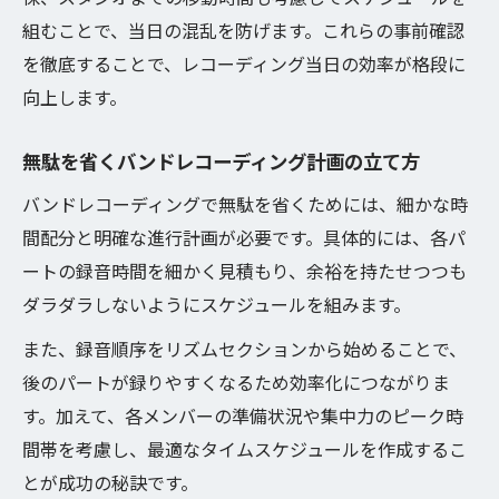
組むことで、当日の混乱を防げます。これらの事前確認
バンドレコーディングのスタジオ予約時の
を徹底することで、レコーディング当日の効率が格段に
注意点
向上します。
バンドレコーディング時の効率良い日程交
渉法
無駄を省くバンドレコーディング計画の立て方
希望日程に合わせたスタジオ予約のコツ
バンドレコーディングで無駄を省くためには、細かな時
バンドレコーディングでスタジオ活用を最
間配分と明確な進行計画が必要です。具体的には、各パ
大化
ートの録音時間を細かく見積もり、余裕を持たせつつも
予約状況を考慮したバンドレコーディング
ダラダラしないようにスケジュールを組みます。
計画
また、録音順序をリズムセクションから始めることで、
後のパートが録りやすくなるため効率化につながりま
す。加えて、各メンバーの準備状況や集中力のピーク時
間帯を考慮し、最適なタイムスケジュールを作成するこ
とが成功の秘訣です。