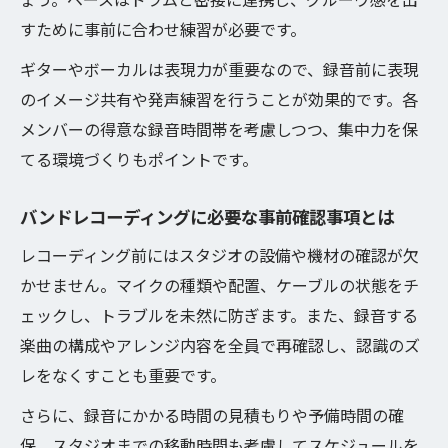
イント
すために事前に合わせ練習が必要です。
短時間で成果を出すボーカルレコーディン
ギターやボーカルは表現力が重要なので、録音前に表現
グ実践術
のイメージ共有や発声練習を行うことが効果的です。各
録音から仕上げまで逆算する段取りの極意
メンバーの得意な録音時間帯を考慮しつつ、集中力を保
バンドレコーディングから仕上げまでの全
てる環境づくりもポイントです。
体像
バンドレコーディングに必要な事前確認事項とは
発売日から逆算したバンドレコーディング
計画
レコーディング前にはスタジオの設備や機材の確認が欠
マスタリング日程も考慮した進行スケジュ
かせません。マイクの種類や配置、ケーブルの状態をチ
ール術
ェックし、トラブルを未然に防ぎます。また、録音する
楽曲の構成やアレンジ内容を全員で再確認し、認識のズ
バンドレコーディングの流れを把握するコ
レをなくすことも重要です。
ツ
録音後の編集や仕上げ工程までの時間管理
さらに、録音にかかる時間の見積もりや予備時間の確
保、スタジオまでの移動時間も考慮してスケジュールを
スタジオ予約と日程調整の効率的な進め方