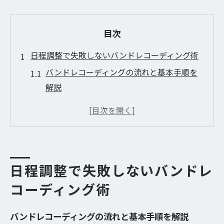
目次
日程調整で失敗しないバンドレコーディング術
バンドレコーディングの流れと基本手順を
解説
効率良い日程調整でバンドレコーディング
成功へ
バンドレコーディング時の各パート準備の
ポイント
バンドレコーディングに必要な事前確認事
日程調整で失敗しないバンドレ
項とは
コーディング術
無駄を省くバンドレコーディング計画の立
て方
バンドレコーディングの流れと基本手順を解説