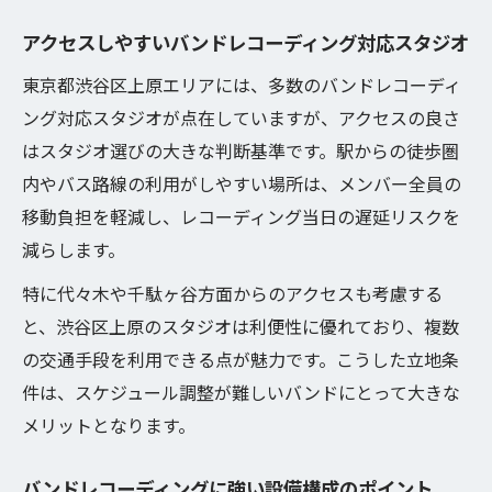
効率的なバンドレコーディングには設備も
アクセスしやすいバンドレコーディング対応スタジオ
重要
バンドレコーディング対応の休憩スペース
東京都渋谷区上原エリアには、多数のバンドレコーディ
と利便性
ング対応スタジオが点在していますが、アクセスの良さ
はスタジオ選びの大きな判断基準です。駅からの徒歩圏
バンドレコーディング中のストレス軽減ポ
内やバス路線の利用がしやすい場所は、メンバー全員の
イント
移動負担を軽減し、レコーディング当日の遅延リスクを
長時間でも安心なバンドレコーディング運
減らします。
用術
特に代々木や千駄ヶ谷方面からのアクセスも考慮する
失敗しない上原周辺スタジオ選びのコツ
と、渋谷区上原のスタジオは利便性に優れており、複数
バンドレコーディング失敗回避のスタジオ
の交通手段を利用できる点が魅力です。こうした立地条
選定法
件は、スケジュール調整が難しいバンドにとって大きな
上原周辺でバンドレコーディングに適した
メリットとなります。
条件
バンドレコーディング予約時の注意ポイン
バンドレコーディングに強い設備構成のポイント