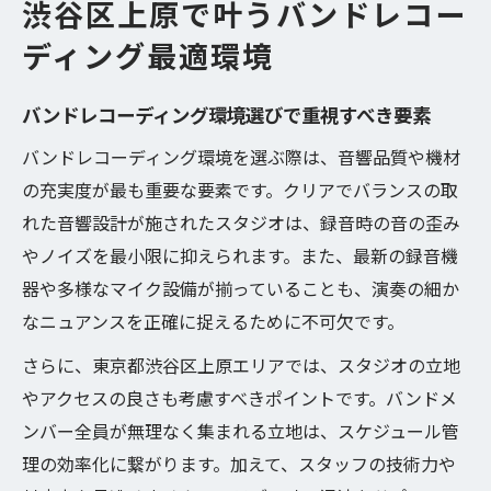
経路
渋谷区上原で叶うバンドレコー
アクセスしやすいバンドレコーディング対
ディング最適環境
応スタジオ
バンドレコーディングに強い設備構成のポ
バンドレコーディング環境選びで重視すべき要素
イント
バンドレコーディング環境を選ぶ際は、音響品質や機材
バンドレコーディングに強い実用スタジオ徹底
の充実度が最も重要な要素です。クリアでバランスの取
解説
れた音響設計が施されたスタジオは、録音時の音の歪み
実務目線で選ぶバンドレコーディング対応
やノイズを最小限に抑えられます。また、最新の録音機
スタジオ
器や多様なマイク設備が揃っていることも、演奏の細か
なニュアンスを正確に捉えるために不可欠です。
バンドレコーディング×保守性で比較する
設備内容
さらに、東京都渋谷区上原エリアでは、スタジオの立地
複数ブース同時録音で広がるバンドレコー
やアクセスの良さも考慮すべきポイントです。バンドメ
ディングの可能性
ンバー全員が無理なく集まれる立地は、スケジュール管
ミックス・マスタリングも安心のバンドレ
理の効率化に繋がります。加えて、スタッフの技術力や