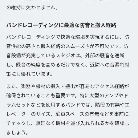
快適なレコーディングを支える設備の特徴
の維持に欠かせません。
バンドレコーディングを支える防音設備の
重要性
バンドレコーディングに最適な防音と搬入経路
快適性向上に効くバンドレコーディング機
バンドレコーディングで快適な環境を実現するには、防
材の選び方
音性能の高さと搬入経路のスムーズさが不可欠です。防
バンドレコーディング利用時の搬入導線の
音設備が充実しているスタジオは、外部の騒音を遮断
工夫
し、録音の純度を高めるだけでなく、近隣への音漏れ対
バンドレコーディングに最適な空間設計の
策にも優れています。
ポイント
また、楽器や機材の搬入・搬出が容易なアクセス経路が
バンドレコーディング向けスタッフ対応の
確保されていることも重要です。特に大型のアンプやド
メリット
ラムセットなどを使用するバンドでは、階段の有無やエ
長時間利用に活きるバンド録音環境の工夫
レベーターのサイズ、駐車スペースの有無などを事前に
バンドレコーディング長時間利用時の快適
チェックし、無理なく機材を運び入れられるかを確認し
設計
ましょう。