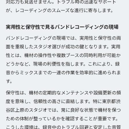
コーディング空間
対応力も見逃せません。トラブル時の迅速なサポート
が、レコーディングのスムーズな進行に寄与します。
バンドレコーディングとスタッフ常駐の重
要性
実用性と保守性で見るバンドレコーディングの現場
保守性重視なら知っておきたい選定ポイント
バンドレコーディングの現場では、実用性と保守性の両
バンドレコーディングで機材保守性が重要
面を重視したスタジオ選びが成功の鍵となります。実用
な理由
性とは、機材の操作性や複数ブースの同時利用が可能か
保守性重視のバンドレコーディング設備チ
どうかなど、現場の利便性を指します。これにより、録
ェック法
音からミックスまでの一連の作業を効率的に進められま
スタジオの更新頻度がバンドレコーディン
す。
グに与える影響
保守性は、機材の定期的なメンテナンスや設備更新の頻
バンドレコーディングに欠かせない信頼性
度を意味し、信頼性の高さに直結します。特に東京都渋
の見極め方
谷区上原のスタジオでは、常に良好な状態で機材を保つ
長期利用に強いバンドレコーディング環境
ための体制が整っているかを確認することが重要です。
とは
こうした環境は、録音中のトラブル回避と安定した音質