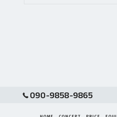
090-9858-9865
HOME
CONCEPT
PRICE
EQUI