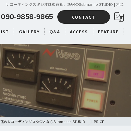
レコーディングスタジオは東京都、新宿のSubmarine STUDIO | 料金
090-9858-9865
CONTACT
LIST
GALLERY
Q&A
ACCESS
FEATURE
プロの方へ
バンドの方へ
リーズナブル
ボーカル録音
ドラム録音
宿のレコーディングスタジオならSubmarine STUDIO
PRICE