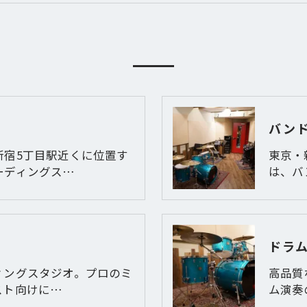
バン
新宿5丁目駅近くに位置す
東京・
ーディングス…
は、バ
ドラ
ィングスタジオ。プロのミ
高品質
スト向けに…
ム演奏