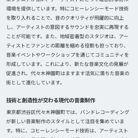
バンドレコーディングが描く音楽の未来像
環境を提供しています。特にコヒーレンシーモード技術
渋谷区での音楽制作におけるコヒーレンシーモ
を取り入れることで、音のクオリティが飛躍的に向上
ードの役割
し、アーティストの意図するサウンドを忠実に再現する
地域のスタジオが果たす重要な役割
ことが可能です。また、地域密着型のスタジオは、アー
渋谷区から広がる音楽の波
ティストとファンとの距離を縮める役割も担っており、
音楽イベントやワークショップを通じてコミュニティを
コヒーレンシーモードが生む地元音楽の活
形成しています。これにより、新たな音楽文化の発展が
性化
促進され、代々木神園町はますます活気に満ちた音楽の
スタジオ環境と技術の最前線
街として進化しています。
音楽制作を支える地域コミュニティ
渋谷区での音楽制作の新たな潮流
技術と創造性が交わる現代の音楽制作
アーティストの表現力を引き出すバンドレコー
東京都渋谷区代々木神園町では、バンドレコーディング
ディングの秘密
が新しい音楽制作のスタイルとして注目を集めていま
表現の幅を広げる最新技術
す。特に、コヒーレンシーモード技術は、アーティスト
アーティストとの共同作業で生まれる作品