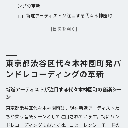
ングの革新
新進アーティストが注目する代々木神園町
の音楽シーン
革新を支えるローカルスタジオの役割
技術と創造性が交わる現代の音楽制作
地域の音楽イベントが生むインスピレーシ
ョン
東京都渋谷区代々木神園町発バ
渋谷区の音楽カルチャーとバンドレコーデ
ンドレコーディングの革新
ィング
新進アーティストが注目する代々木神園町の音楽シー
音楽産業の次世代を担う代々木神園町の未
ン
来
東京都渋谷区代々木神園町は、現在新進アーティストた
音楽の一体感を生むコヒーレンシーモードの魅
ちが集う音楽シーンとして注目されています。特にバン
力
ドレコーディングにおいては、コヒーレンシーモードの
コヒーレンシーモードがもたらす音の調和