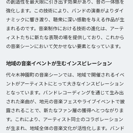
の創造性を最大限に引き出す効果があり、音の一体感を
録音のプロが語る成功の秘訣
強化します。この技術により、バンドの演奏がよりダイ
音楽制作のプロセスを支える環境
ナミックに響き渡り、聴衆に深い感動を与える作品が生
まれるのです。音楽制作における技術の進化は、アーテ
創造力を引き出すレコーディング技術
ィストたちに新たな表現の場を提供しており、これから
アーティストの個性を際立たせる方法
の音楽シーンにおいて欠かせない要素となっています。
音楽の深みを追求するバンドレコーディング技
術の最前線
地域の音楽イベントが生むインスピレーション
最新技術がもたらす音楽の奥深さ
代々木神園町の音楽シーンでは、地域で開催されるイベ
録音テクニックの進化とその影響
ントがアーティストにとって大きなインスピレーション
音質向上を目指す革新的技術
となっています。バンドレコーディングを通じて生み出
スタジオ機材の新トレンド
された楽曲が、地元の音楽フェスやライブイベントで披
高品質な録音を実現するための工夫
露されることで、新たなファン層の獲得へとつながりま
バンドレコーディングの未来を探る
す。これにより、アーティスト同士のコラボレーション
が生まれ、地域全体の音楽文化が活性化します。バンド
代々木神園町で体感する音楽の新境地