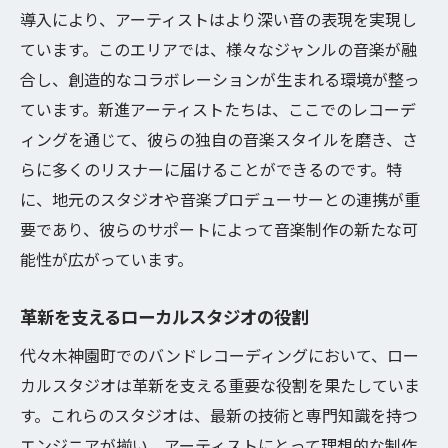
導入により、アーティストはより深い音の表現を実現し
アーティスト同士のシンクロを高める技術
ています。このエリアでは、様々なジャンルの音楽が融
録音現場でのコヒーレンシーモードの実践
合し、創造的なコラボレーションが生まれる環境が整っ
音の深みを追求するための新技術
ています。新進アーティストたちは、ここでのレコーデ
音楽の情熱を形にする革新的手法
ィングを通じて、彼らの独自の音楽スタイルを磨き、さ
音楽制作におけるコヒーレンシーモードの
らに多くのリスナーに届けることができるのです。特
真価
に、地元のスタジオや音楽プロデューサーとの連携が重
バンドレコーディングが開く新たな音楽の可能
要であり、彼らのサポートによって音楽制作の新たな可
性
能性が広がっています。
ジャンルを超えた音楽の融合
革新を支えるローカルスタジオの役割
プロダクションの新境地
代々木神園町でのバンドレコーディングにおいて、ロー
音楽の多様性を追求するレコーディング
カルスタジオは革新を支える重要な役割を果たしていま
アーティストのビジョンを具現化する技術
す。これらのスタジオは、最新の技術と専門知識を持つ
音楽業界が注目する未来のスタイル
エンジニアが揃い、アーティストにとって理想的な制作