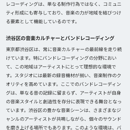
レコーディングは、単なる制作行為ではなく、コミュニ
地域の音楽フェスティバルとその影響
ティ形成にも寄与しており、音楽の力が地域を結びつけ
代々木神園町が育む新しい音楽文化
る要素として機能しているのです。
街の魅力と音楽の関係性
音楽愛好家が集うコミュニティ
渋谷区の音楽カルチャーとバンドレコーディング
文化と音楽が交差する場所
東京都渋谷区は、常に音楽カルチャーの最前線を走り続
音楽の新たな発見が待つ街
けています。特にバンドレコーディングの分野におい
コヒーレンシーモードで変わる音楽制作の未来
て、この地域はアーティストにとって理想的な環境で
次世代レコーディングのビジョン
す。スタジオには最新の録音機材が揃い、音楽制作のク
オリティを高めています。ここでのバンドレコーディン
コヒーレンシーモードが拓く新しい創作の
グは、単なる音の記録に留まらず、アーティストが自身
扉
の音楽スタイルと創造性を存分に表現できる舞台となっ
音楽業界が注目する新技術の役割
ています。渋谷区の豊かな音楽シーンは、さまざまなジ
革新的アプローチがもたらす音楽の進化
ャンルのアーティストが共鳴しながら、個々のサウンド
アーティストが夢見る制作環境
を磨き上げる場所でもあります。このような環境は、バ