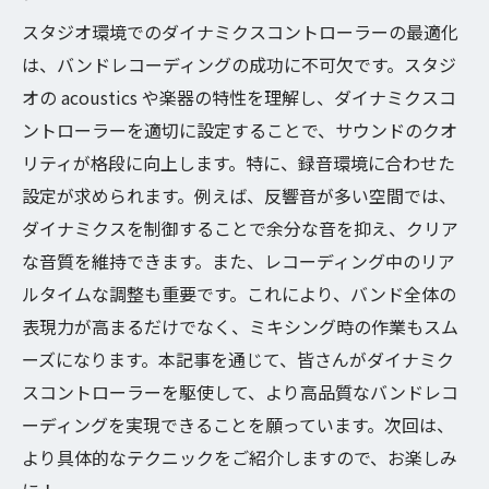
制作の未来
スタジオ環境でのダイナミクスコントローラーの最適化
は、バンドレコーディングの成功に不可欠です。スタジ
革命的なサウンドを生み出すダイナミクス
オの acoustics や楽器の特性を理解し、ダイナミクスコ
の魅力
ントローラーを適切に設定することで、サウンドのクオ
音楽業界におけるダイナミクスの最新トレ
リティが格段に向上します。特に、録音環境に合わせた
ンド
設定が求められます。例えば、反響音が多い空間では、
ダイナミクスがもたらす音楽の新しい価値
ダイナミクスを制御することで余分な音を抑え、クリア
創造的な表現を助けるダイナミクスの可能
な音質を維持できます。また、レコーディング中のリア
性
ルタイムな調整も重要です。これにより、バンド全体の
バンドレコーディングでのサウンドクオリティ
表現力が高まるだけでなく、ミキシング時の作業もスム
向上に必須のツール
ーズになります。本記事を通じて、皆さんがダイナミク
最高の音質を追求するダイナミクス機材の
スコントローラーを駆使して、より高品質なバンドレコ
選定基準
ーディングを実現できることを願っています。次回は、
バンドレコーディングにおけるダイナミク
より具体的なテクニックをご紹介しますので、お楽しみ
スの重要性