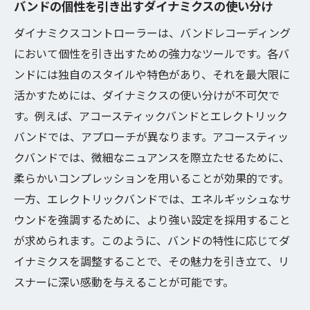
バンドの個性を引き出すダイナミクスの使い分け
最新技術を駆使したダイナミクスコントロ
ダイナミクスコントローラーは、バンドレコーディング
ールの実践例
において個性を引き出すための強力なツールです。各バ
バンダミュージック推奨のダイナミクス機
ンドには独自のスタイルや特色があり、それを最大限に
材
活かすためには、ダイナミクスの使い分けが不可欠で
プロフェッショナルが教えるダイナミクス
す。例えば、アコースティックバンドとエレクトリック
設定の秘訣
バンドでは、アプローチが異なります。アコースティッ
未来の音楽制作を担うダイナミクスコント
クバンドでは、微細なニュアンスを際立たせるために、
ローラー
柔らかいコンプレッションを用いることが効果的です。
バンダミュージックが採用するダイナミク
一方、エレクトリックバンドでは、エネルギッシュなサ
ス技術の特長
ウンドを強調するために、より強い設定を採用すること
ダイナミクスを通じた音楽への新たなアプ
が求められます。このように、バンドの特性に応じてダ
ローチ
イナミクスを調整することで、その魅力を引き立て、リ
スナーに深い感動を与えることが可能です。
ミキシング精度を高めるためのダイナミクスコ
ントローラー活用法