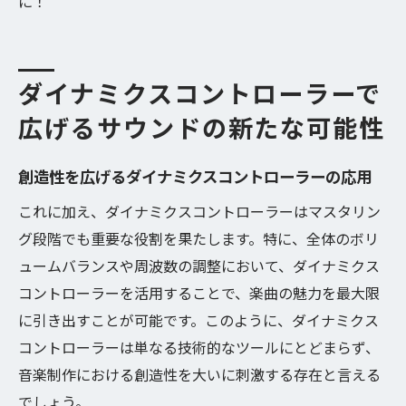
に！
サウンドクオリティを劇的に改善するダイ
ナミクス活用法
ダイナミクスが支えるバンドの音楽プロダ
ダイナミクスコントローラーで
クション
広げるサウンドの新たな可能性
音楽制作の質を高めるためのダイナミクス
技術
創造性を広げるダイナミクスコントローラーの応用
ダイナミクスコントローラーとエンジニア
これに加え、ダイナミクスコントローラーはマスタリン
リングの融合
グ段階でも重要な役割を果たします。特に、全体のボリ
ュームバランスや周波数の調整において、ダイナミクス
コントローラーを活用することで、楽曲の魅力を最大限
に引き出すことが可能です。このように、ダイナミクス
コントローラーは単なる技術的なツールにとどまらず、
音楽制作における創造性を大いに刺激する存在と言える
でしょう。