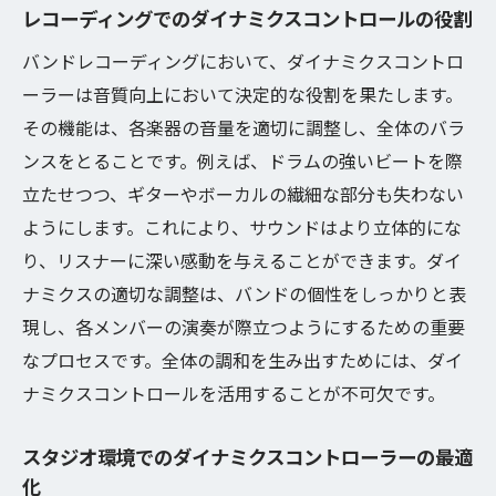
レコーディングでのダイナミクスコントロールの役割
ミキシングにおけるダイナミクスコントロ
ーラーの役割
バンドレコーディングにおいて、ダイナミクスコントロ
ーラーは音質向上において決定的な役割を果たします。
精度を追求するダイナミクス調整技術
その機能は、各楽器の音量を適切に調整し、全体のバラ
ダイナミクスがミキシングに与える影響と
ンスをとることです。例えば、ドラムの強いビートを際
効果
立たせつつ、ギターやボーカルの繊細な部分も失わない
細部までこだわるミキシングの技術
ようにします。これにより、サウンドはより立体的にな
音の重なりを意識したダイナミクス設定
り、リスナーに深い感動を与えることができます。ダイ
ミキシングのプロセスで重要なダイナミク
ナミクスの適切な調整は、バンドの個性をしっかりと表
スのポイント
現し、各メンバーの演奏が際立つようにするための重要
音楽制作に革命をもたらすダイナミクスコント
なプロセスです。全体の調和を生み出すためには、ダイ
ローラーの役割
ナミクスコントロールを活用することが不可欠です。
新しい音楽表現を可能にするダイナミクス
スタジオ環境でのダイナミクスコントローラーの最適
技術
化
ダイナミクスコントローラーが変える音楽