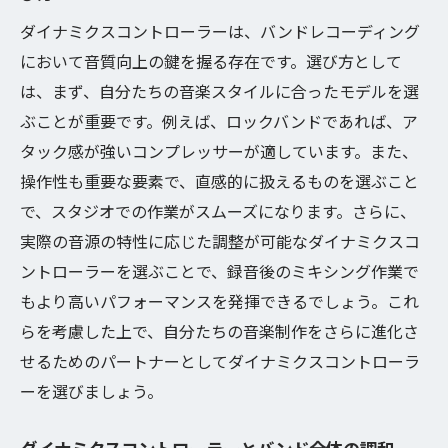
初心者でも使いやすいダイナミクスコント
ダイナミクスコントローラーは、バンドレコーディング
ローラーのポイント
において音質向上の鍵を握る存在です。選び方として
プロのエンジニアが教えるダイナミクス調
は、まず、自分たちの音楽スタイルに合ったモデルを選
整のコツ
ぶことが重要です。例えば、ロックバンドであれば、ア
タック感が強いコンプレッサーが適しています。また、
バンドの音色を際立たせるダイナミクスの
操作性も重要な要素で、直感的に扱えるものを選ぶこと
使い方
で、スタジオでの作業がスムーズになります。さらに、
演奏に合わせたダイナミクスのカスタマイ
実際の音源の特性に応じた調整が可能なダイナミクスコ
ズ方法
ントローラーを選ぶことで、録音後のミキシング作業で
ダイナミクスコントローラーのセッティン
もより高いパフォーマンスを発揮できるでしょう。これ
グガイド
らを考慮した上で、自分たちの音楽制作をさらに進化さ
身近な機材でできるダイナミクスコントロ
せるためのパートナーとしてダイナミクスコントローラ
ール
ーを選びましょう。
演奏のニュアンスを引き出す秘訣はダイナミク
スコントローラーにあり