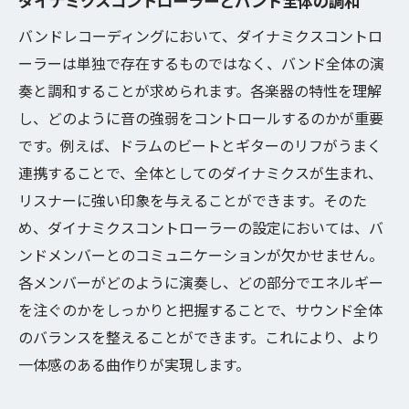
ダイナミクスコントローラーとバンド全体の調和
感情を表現するダイナミクスコントロール
バンドレコーディングにおいて、ダイナミクスコントロ
の秘訣
ーラーは単独で存在するものではなく、バンド全体の演
バンドメンバー間のコミュニケーションと
奏と調和することが求められます。各楽器の特性を理解
ダイナミクス
し、どのように音の強弱をコントロールするのかが重要
レコーディングの際に注意すべきダイナミ
です。例えば、ドラムのビートとギターのリフがうまく
クス要素
連携することで、全体としてのダイナミクスが生まれ、
演奏スタイルに応じたダイナミクスの調整
リスナーに強い印象を与えることができます。そのた
方法
め、ダイナミクスコントローラーの設定においては、バ
ンドメンバーとのコミュニケーションが欠かせません。
微細なニュアンスを引き出すためのダイナ
各メンバーがどのように演奏し、どの部分でエネルギー
ミクス技術
を注ぐのかをしっかりと把握することで、サウンド全体
ダイナミクスコントローラーで実現する演
のバランスを整えることができます。これにより、より
奏の一体感
一体感のある曲作りが実現します。
株式会社バンダミュージックが提案する最新の
レコーディングテクニック