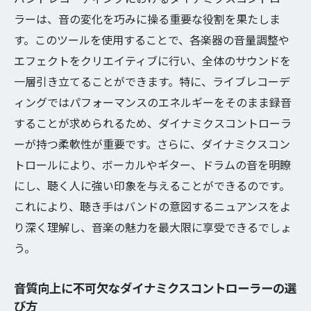
ダイナミクスコントローラーで広げるサウンド
ラーは、音の変化を巧みに操る重要な役割を果たしま
の新たな可能性
す。このツールを使用することで、各楽器の音量調整や
創造性を広げるダイナミクスコントローラ
エフェクトをクリエイティブに行い、全体のサウンドを
ーの応用
一層引き立てることができます。特に、ライブレコーデ
ィングではパフォーマンスのエネルギーをそのまま録音
ダイナミクス調整による楽曲の立体感向上
することが求められるため、ダイナミクスコントローラ
音楽ジャンルごとのダイナミクス設定例
ーが持つ柔軟性が重要です。さらに、ダイナミクスコン
ライブ感を再現するためのダイナミクス技
トロールにより、ボーカルやギター、ドラムの音を明瞭
術
にし、聴く人に強い印象を与えることができるのです。
ダイナミクスコントローラーが与えるリズ
これにより、聴き手はバンドの意図するニュアンスをよ
ムの深み
り深く理解し、音楽の魅力を最大限に享受できるでしょ
テクノロジーの進化によるダイナミクスの
う。
新境地
バンドレコーディングにおけるダイナミクスコ
音質向上に不可欠なダイナミクスコントローラーの選
ントローラーの活用術
び方