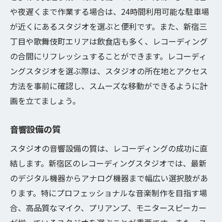
設備の使い方を学ぶ
や夜遅くまで作業する場合は、24時間利用可能な駐車場
予約前の下見のすすめ
が近くにあるスタジオを選ぶと便利です。また、新宿三
新宿区でのレコーディングスタジオ予約の流れ
丁目や歌舞伎町エリアは飲食店も多く、レコーディング
を解説
の合間にリフレッシュすることができます。レコーディ
オンライン予約システムの使い方
ングスタジオを選ぶ際は、スタジオの所在地とアクセス
方法を事前に確認し、スムーズな移動ができるように計
電話予約の手順
画を立てましょう。
予約時に確認すべき事項
キャンセルポリシーについて
音響設備の質
予約確認のメールをチェック
スタジオの音響設備の質は、レコーディングの成功に直
当日の持ち物リスト作成
結します。新宿区のレコーディングスタジオでは、最新
レコーディングスタジオを利用する際の必要な
のデジタル機器からアナログ機器まで幅広い選択肢があ
準備と持ち物
ります。特にプロフェッショナルな音楽制作を目指す場
必要な機材リスト
合、高品質なマイク、プリアンプ、モニタースピーカー
楽器の調整とメンテナンス