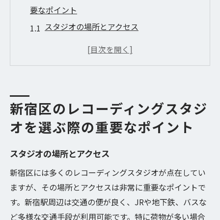
要なポイント
スタジオの場所とアクセス
音響設備の質
料金とプランの比較
スタジオの広さと環境
スタッフの対応とサービス
新宿区のレコーディングスタジ
口コミやレビューの確認
オを選ぶ際の重要なポイント
初めての方必見新宿区でのレコーディングスタ
ジオの選び方
スタジオの場所とアクセス
初心者向けスタジオの特徴
新宿区には多くのレコーディングスタジオが点在してい
利用目的に合ったスタジオ選び
ますが、その場所とアクセスは非常に重要なポイントで
事前に知っておきたい基本事項
す。新宿駅周辺は交通の便が良く、JRや地下鉄、バスな
試し録りの重要性
ど多様な交通手段が利用可能です。特に荷物が多い場合