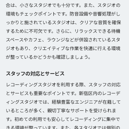
治安と安全対策
合は、小さなスタジオでも十分です。また、スタジオの
騒音問題とその対策
環境もチェックポイントです。防音設備や音響処理がし
緊急時の連絡先
っかりと施されているスタジオは、クリアな音質を確保
新宿区のレコーディングスタジオで最高の音を
するために不可欠です。さらに、リラックスできる待機
録るためのコツ
スペースやカフェ、ラウンジなどが併設されているスタ
ジオもあり、クリエイティブな作業を快適に行える環境
マイクの選び方と配置
が整っているかどうかも確認しましょう。
部屋の音響特性を理解する
ミックスダウンの基本
スタッフの対応とサービス
リバーブとエコーの使い方
レコーディングスタジオを利用する際、スタッフの対応
モニタリング環境の整備
とサービスも重要なポイントです。新宿区内のレコーデ
プロフェッショナルのアドバイスを活用
ィングスタジオでは、経験豊富なエンジニアが在籍して
いるところが多く、親切丁寧なサポートを受けられま
す。初めての利用でも安心してレコーディングに集中で
きる環境が整っています。また、各スタジオでは個別の