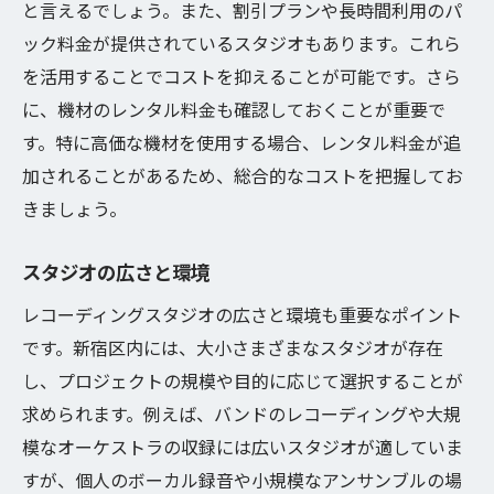
と言えるでしょう。また、割引プランや長時間利用のパ
新宿区のレコーディングスタジオを効果的に活
ック料金が提供されているスタジオもあります。これら
用する秘訣
を活用することでコストを抑えることが可能です。さら
効率的な録音スケジュールの組み方
に、機材のレンタル料金も確認しておくことが重要で
スタジオスタッフとのコミュニケーション
す。特に高価な機材を使用する場合、レンタル料金が追
録音中の集中力を保つ方法
加されることがあるため、総合的なコストを把握してお
トラブルシューティングのコツ
きましょう。
休憩時間の取り方
スタジオの広さと環境
音質向上のための工夫
レコーディングスタジオ利用前に知っておくべ
レコーディングスタジオの広さと環境も重要なポイント
き新宿区の注意点
です。新宿区内には、大小さまざまなスタジオが存在
し、プロジェクトの規模や目的に応じて選択することが
新宿区の交通とアクセス情報
求められます。例えば、バンドのレコーディングや大規
周辺の食事スポットの紹介
模なオーケストラの収録には広いスタジオが適していま
スタジオ付近の宿泊施設
すが、個人のボーカル録音や小規模なアンサンブルの場