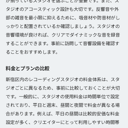
が揃っているスタジオを選ぶことが重要です。また、ス
デモ音源の準備
タジオのアコースティック設計も大切です。反響音や外
部の雑音を最小限に抑えるために、吸音材や防音材がし
録音スケジュールの作成
っかりと配置されているか確認しましょう。スタジオの
サウンドチェックのポイント
音響環境が良ければ、クリアでダイナミックな音を録音
持ち込み機材の確認
することができます。事前に訪問して音響設備を確認す
新宿区で理想的なレコーディングスタジオを見
ることをおすすめします。
つける方法
目的に合ったスタジオの検索
料金とプランの比較
スタジオ訪問で確認すべき点
新宿区内のレコーディングスタジオの料金体系は、スタ
予算に合わせたスタジオ選び
ジオごとに異なるため、事前に比較しておくことが大切
アーティストの口コミを活用
です。一般的に、スタジオの使用料金は時間単位で設定
マネージャーやプロデューサーの意見を参
されており、平日と週末、昼間と夜間で料金が異なる場
考に
合があります。例えば、平日の昼間は比較的安価な料金
設定が多く、クリエイターにとって利用しやすい時間帯
定期利用のメリットを検討