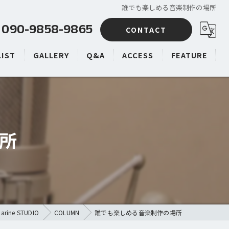
誰でも楽しめる音楽制作の場所
090-9858-9865
CONTACT
LIST
GALLERY
Q&A
ACCESS
FEATURE
プロの方へ
バンドの方へ
所
リーズナブル
ボーカル録音
ドラム録音
e STUDIO
COLUMN
誰でも楽しめる音楽制作の場所