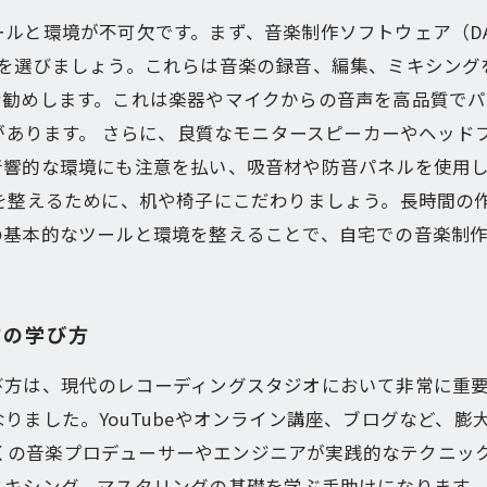
境が不可欠です。まず、音楽制作ソフトウェア（DAW）が重要です
たDAWを選びましょう。これらは音楽の録音、編集、ミキシン
お勧めします。これは楽器やマイクからの音声を高品質でパ
aの製品があります。 さらに、良質なモニタースピーカーやヘ
音響的な環境にも注意を払い、吸音材や防音パネルを使用
を整えるために、机や椅子にこだわりましょう。長時間の
の基本的なツールと環境を整えることで、自宅での音楽制
作の学び方
び方は、現代のレコーディングスタジオにおいて非常に重
りました。YouTubeやオンライン講座、ブログなど、
は多くの音楽プロデューサーやエンジニアが実践的なテクニッ
ミキシング、マスタリングの基礎を学ぶ手助けになります