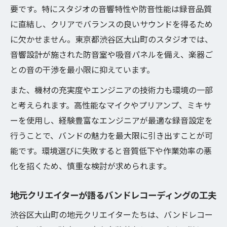
ニック
要です。特にスタジオの音響特性や防音性能は録音品質
バンドレコーディング成功例から学ぶポイ
に直結し、クリアでバランスの良いサウンドを得るため
ント
に欠かせません。東京都渋谷区大山町のスタジオでは、
音響設計が施された防音室や吸音パネルを備え、楽器ご
音源を際立たせるバンドレコーディング工
との音の干渉を最小限に抑えています。
夫集
録音現場で磨かれるバンドレコーディング
また、機材の充実度やエンジニアの技術力も環境の一部
力
と考えられます。高性能なマイクやプリアンプ、ミキサ
ーを使用し、経験豊富なエンジニアが最適な録音設定を
渋谷でバンドサウンドを表現する最新技術とは
行うことで、バンドの魅力を最大限に引き出すことが可
バンドレコーディングに革新をもたらす技
能です。環境選びに失敗すると音質低下や作業効率の悪
術動向
化を招くため、慎重な検討が求められます。
最新機材を活かすバンドレコーディングの
方法
地元クリエイターが語るバンドレコーディングの工夫
渋谷発バンドレコーディングの技術進化を
渋谷区大山町の地元クリエイターたちは、バンドレコー
探る