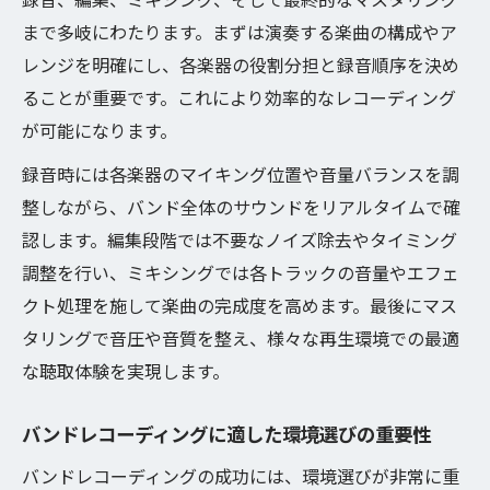
秘訣
まで多岐にわたります。まずは演奏する楽曲の構成やア
バンドレコーディングで音質を保つミキシ
レンジを明確にし、各楽器の役割分担と録音順序を決め
ング技術
ることが重要です。これにより効率的なレコーディング
音の輪郭を際立たせるバンドレコーディン
が可能になります。
グ手法
録音時には各楽器のマイキング位置や音量バランスを調
バンドレコーディング時のマイク配置の工
整しながら、バンド全体のサウンドをリアルタイムで確
夫
認します。編集段階では不要なノイズ除去やタイミング
音質アップに効果的なバンドレコーディン
調整を行い、ミキシングでは各トラックの音量やエフェ
グ対策
クト処理を施して楽曲の完成度を高めます。最後にマス
プロも注目の録音ノウハウで音源力を高める方
タリングで音圧や音質を整え、様々な再生環境での最適
法
な聴取体験を実現します。
録音力を伸ばすバンドレコーディングの基
バンドレコーディングに適した環境選びの重要性
礎知識
プロ直伝のバンドレコーディング応用テク
バンドレコーディングの成功には、環境選びが非常に重