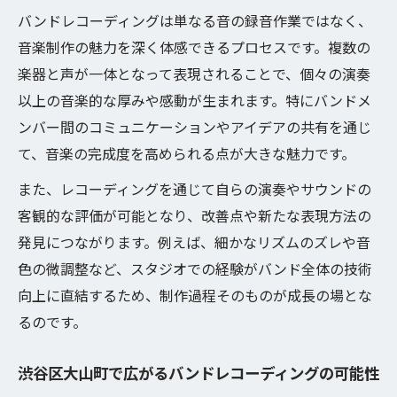
ングの工夫
バンドレコーディングは単なる音の録音作業ではなく、
バンドレコーディング初心者も安心の制作ポイ
音楽制作の魅力を深く体感できるプロセスです。複数の
ント紹介
楽器と声が一体となって表現されることで、個々の演奏
初心者が失敗しないバンドレコーディング
以上の音楽的な厚みや感動が生まれます。特にバンドメ
準備術
ンバー間のコミュニケーションやアイデアの共有を通じ
て、音楽の完成度を高められる点が大きな魅力です。
バンドレコーディングの基本と押さえるべ
き流れ
また、レコーディングを通じて自らの演奏やサウンドの
安心して進めるバンドレコーディングサポ
客観的な評価が可能となり、改善点や新たな表現方法の
ートの特徴
発見につながります。例えば、細かなリズムのズレや音
バンドレコーディング初心者におすすめの
色の微調整など、スタジオでの経験がバンド全体の技術
コツ
向上に直結するため、制作過程そのものが成長の場とな
るのです。
トラブル回避に役立つバンドレコーディン
グ心得
渋谷区大山町で広がるバンドレコーディングの可能性
サンプル制作に最適なレコーディング環境を探