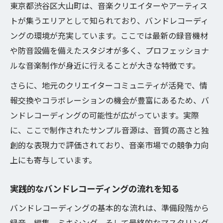
東京都渋谷区大山町は、音楽クリエイターやアーティス
る
トが集うエリアとして知られており、バンドレコーディ
サンプル制作で重視したいバンドレコーデ
ングの環境が充実しています。ここでは最新の録音機材
ィング環境
や防音設備を備えたスタジオが多く、プロフェッショナ
バンドレコーディングに欠かせない設備と
ルな音楽制作が身近に行えることが大きな特徴です。
特徴
さらに、地元のクリエイターコミュニティが活発で、情
スタジオ選びで差がつくバンドレコーディ
報交換やコラボレーションの機会が豊富にあるため、バ
ングの質
ンドレコーディングの可能性が広がっています。実際
バンドレコーディングの設備比較と選び方
に、ここで制作されたサンプル音源は、音質の高さと独
のコツ
創的な表現力で評価されており、音楽市場での競争力向
快適なバンドレコーディングを叶える環境
上にも寄与しています。
作り
妥協しない音質を目指すバンドレコーディング
実践的なバンドレコーディングの流れを知る
術
バンドレコーディングの基本的な流れは、準備段階から
高音質を実現するバンドレコーディングの
録音、編集、ミキシング、そして最終的なマスタリング