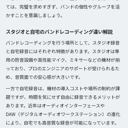
意
ては、完璧を求めすぎず、バンドの個性やグルーブを活
バンドレコーディングに最適な機材の選び
かすことを意識しましょう。
方とは
オーディオインターフェース選定の基本ポ
スタジオと自宅のバンドレコーディング違い解説
イント
バンドレコーディングを行う場所として、スタジオ録音
マイク選びで変わるバンドレコーディング
と自宅録音にはそれぞれ特徴があります。スタジオは専
の音質
用の防音設備や高性能マイク、ミキサーなどの機材が揃
バンドレコーディングにおける機材の重要
っており、プロのエンジニアのサポートが受けられるた
性を解説
め、音質面での安心感が大きいです。
自作機材とレンタルのバンドレコーディン
一方で自宅録音は、機材の導入コストや場所の制約が課
グ比較
題ですが、時間を気にせず自由に録音できるメリットが
自分たちでできるバンドレコーディングの実践
あります。近年はオーディオインターフェースや
方法
DAW（デジタルオーディオワークステーション）の進化
セルフバンドレコーディングの進め方と流
により、自宅でも高音質な録音が可能になっています。