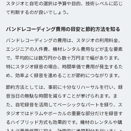
れを解説
スタジオと自宅の選択は予算や目的、技術レベルに応じ
て判断するのが良いでしょう。
自宅でのバンドレコーディングおすすめ方
法紹介
バンドレコーディング費用の目安と節約方法を知る
バンドレコーディングで失敗しない録音ル
ール
バンドレコーディングの費用は、スタジオの利用料金、
エンジニアの人件費、機材レンタル費用などが主な要素
バンドレコーディング自分で行う編集とミ
で、平均的には数万円から数十万円まで幅があります。
キシング
特にスタジオ録音の場合、時間単価で費用が発生するた
コツを押さえたバンドレコーディング実践
め、効率よく録音を進めることが節約につながります。
例まとめ
節約方法としては、事前に十分なリハーサルを行い、録
予算内で音質アップを目指す録音環境の工夫
音当日の無駄な時間を減らすことが挙げられます。ま
バンドレコーディングを予算内で実現する
た、自宅録音を活用してベーシックなパートを録り、ス
工夫
タジオではドラムやボーカルの重要な部分だけを録音す
音質アップのためのバンドレコーディング
るハイブリッド方式も効果的です。機材のレンタルや購
環境整備
入も必要最低限に抑え、計画的に予算配分を行いましょ