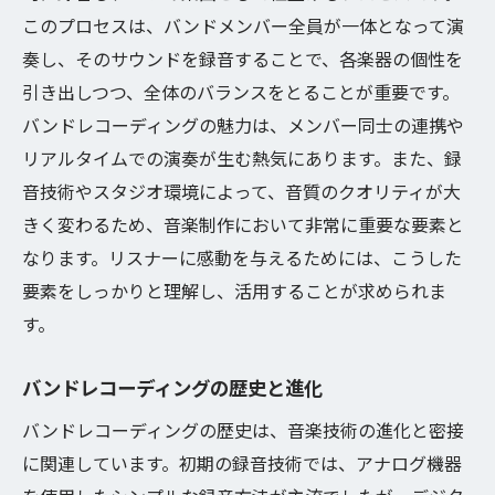
録音セッションの流れ
このプロセスは、バンドメンバー全員が一体となって演
ミキシングとマスタリングの基本
奏し、そのサウンドを録音することで、各楽器の個性を
完成した音源の評価とフィードバック
引き出しつつ、全体のバランスをとることが重要です。
システム構築でバンドレコーディングが変わる
バンドレコーディングの魅力は、メンバー同士の連携や
効果的なシステム設計のポイント
リアルタイムでの演奏が生む熱気にあります。また、録
音技術やスタジオ環境によって、音質のクオリティが大
デジタルとアナログの使い分け
きく変わるため、音楽制作において非常に重要な要素と
効率的なデータ管理方法
なります。リスナーに感動を与えるためには、こうした
ソフトウェアとハードウェアの選択
要素をしっかりと理解し、活用することが求められま
トラブルシューティングの基本
す。
システムアップグレードの考え方
各楽器の特性を活かした録音テクニック
バンドレコーディングの歴史と進化
ギター録音のテクニック
バンドレコーディングの歴史は、音楽技術の進化と密接
ベース録音のポイント
に関連しています。初期の録音技術では、アナログ機器