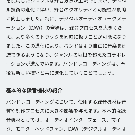
ドラム録音の基本
を使用したシンプルな録音方法が主流でしたが、デジタ
ル技術の進化に伴い、録音のクオリティと可能性が劇的
ボーカル録音と編集のコツ
に向上しました。特に、デジタルオーディオワークステ
キーボードの録音方法
ーション（DAW）の登場は、録音プロセスを大きく変
特殊楽器の録音アイデア
え、より多くのトラックを同時に扱うことが可能になり
録音環境と機材選びで音楽制作を成功させる
ました。この進化により、バンドはより自由に音楽を創
スタジオ環境の最適化
造できるようになり、ジャンルの垣根を超えたコラボレ
音響効果と反響の管理
ーションが進んでいます。バンドレコーディングは、今
録音機材の選び方
後も新しい技術と共に進化していくことでしょう。
プロの音を目指すための機材
基本的な録音機材の紹介
モニタリングの重要性
バンドレコーディングにおいて、使用する録音機材は音
メンテナンスと保管方法
質や制作プロセスに大きな影響を与えます。基本的な録
バンドメンバー全員の響きを一つにまとめる秘
音機材としては、オーディオインターフェース、マイ
訣
ク、モニターヘッドフォン、DAW（デジタルオーディオ
バンドのサウンドを統一する方法