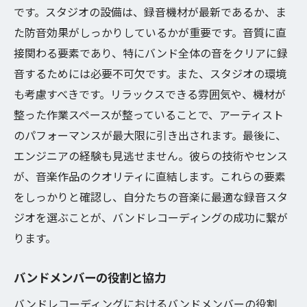
ヒント
です。スタジオの設備は、録音機材が最新であるか、ま
た防音効果がしっかりしているかが重要です。音質に直
成功するレコーディングのための心構え
接関わる要素であり、特にバンド全体の音をクリアに録
プロフェッショナルから学ぶ教訓
音するためには必要不可欠です。また、スタジオの環境
現場での即興力の高め方
も考慮すべきです。リラックスできる雰囲気や、機材が
制作期間の効率的な管理
整った作業スペースが整っていることで、アーティスト
音楽業界のトレンドと応用
のパフォーマンスが最大限に引き出されます。最後に、
未来を見据えた音楽制作
エンジニアの経験も見逃せません。彼らの技術やセンス
が、音楽作品のクオリティに直結します。これらの要素
をしっかりと確認し、自分たちの音楽に最適な録音スタ
ジオを選ぶことが、バンドレコーディングの成功に繋が
ります。
バンドメンバーの役割と協力
バンドレコーディングにおけるバンドメンバーの役割