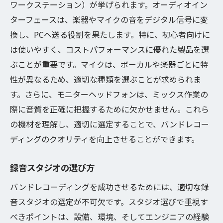
ワークステーション）が挙げられます。オーディオイン
メンバー間のコミュニケーションの取り方
ターフェースは、楽器やマイクの音をデジタル信号に変
音楽表現の共有と調整
換し、PCへ送る役割を果たします。特に、初心者向けに
共同作業でのトラブルの回避
は使いやすく、コストパフォーマンスに優れた製品を選
個性を活かしたサウンド作り
ぶことが重要です。マイクは、ボーカルや楽器ごとに特
性が異なるため、適切な種類を選ぶことが求められま
ライブパフォーマンスへの応用
す。さらに、モニターヘッドフォンは、ミックス作業の
リスナーを感動させるサウンドの作り方
際に音質を正確に把握するために欠かせません。これら
情感を込めた録音テクニック
の機材を理解し、適切に選定することで、バンドレコー
ダイナミクスとバランスの調整
ディングのクオリティを向上させることができます。
エフェクトの効果的な利用
ストーリーテリングを音で表現
録音スタジオの選び方
リスナーの心をつかむポイント
バンドレコーディングを成功させるためには、適切な録
感動を生むフィードバックループ
音スタジオの選定が不可欠です。スタジオ選びで重視す
音楽制作の成功に導くバンドレコーディングの
べきポイントは、設備、環境、そしてエンジニアの経験