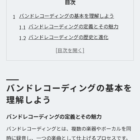
目次
バンドレコーディングの基本を理解しよう
バンドレコーディングの定義とその魅力
バンドレコーディングの歴史と進化
基本的な録音機材の紹介
録音スタジオの選び方
バンドメンバーの役割と協力
良い音質のための基本的な技術
バンドレコーディングの基本を
バンドレコーディングのプロセスを体系化する
理解しよう
方法
計画段階の重要性とその進め方
バンドレコーディングの定義とその魅力
プリプロダクションでの準備
バンドレコーディングとは、複数の楽器やボーカルを同
リハーサルを成功させるコツ
時に録音し、一つの楽曲として仕上げるプロセスです。