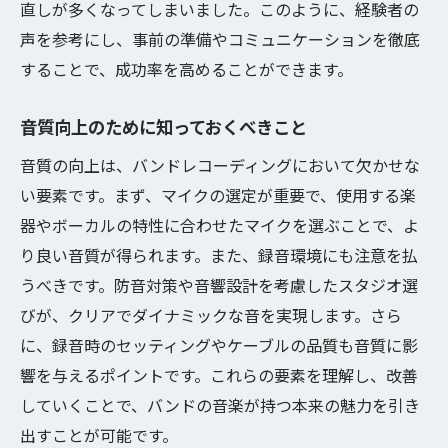
よくあるトラブルとその対処法
直しが多くなってしまいました。このように、経験者の
声を参考にし、事前の準備やコミュニケーションを徹底
セットアップで音質が劇的に変わる理由
することで、成功率を高めることができます。
バンドの個性を最大限に引き出す録音テクニッ
ク
音質向上のために知っておくべきこと
バンドらしさを表現する録音方法
音質の向上は、バンドレコーディングにおいて欠かせな
各楽器の特徴を活かしたマイキング
い要素です。まず、マイクの選定が重要で、使用する楽
ボーカルの魅力を引き立てる録音術
器やボーカルの特性に合わせたマイクを選ぶことで、よ
ダイナミクスを活かした録音テクニック
り良い音質が得られます。また、録音環境にも注意を払
サウンドの厚みを出すための工夫
うべきです。防音対策や音響設計を考慮したスタジオ選
録音時に重要なコミュニケーションの取り
びが、クリアでダイナミックな音を実現します。さら
方
に、録音時のセッティングやケーブルの品質も音質に影
より良いサウンドのためのバンドレコーディン
響を与えるポイントです。これらの要素を理解し、改善
グガイド
していくことで、バンドの音楽が持つ本来の魅力を引き
出すことが可能です。
理想の音を追求するためのヒント