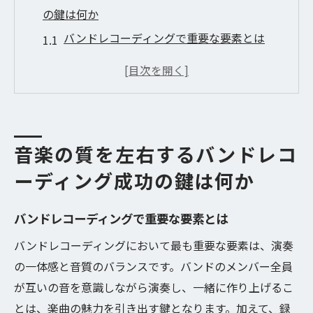
の鍵は何か
バンドレコーディングで重要な要素とは
音楽の個性を引き出すためのステップ
プロが教える成功例と失敗例
音質向上のために知っておくべきこと
リスナーに響くサウンド作りの秘訣
音楽の質を左右するバンドレコ
バンドの一体感を高めるレコーディング方
法
ーディング成功の鍵は何か
バンドレコーディング機材選びのポイントとそ
バンドレコーディングで重要な要素とは
の重要性
バンドレコーディングにおいて最も重要な要素は、演奏
初心者でも使いやすい機材の選択
の一体感と音質のバランスです。バンドのメンバー全員
プロがおすすめする録音機材の特徴
が互いの音を意識しながら演奏し、一緒に作り上げるこ
バンドのスタイルに合った機材選び
とは、楽曲の魅力を引き出す鍵となります。加えて、録