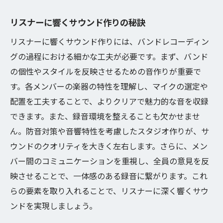
音質を向上させるためのチェックリスト
リスナーに響くサウンド作りの秘訣
プロが実践する音質改善テクニック
リスナーに響くサウンド作りには、バンドレコーディン
録音後の編集で重要なポイント
グの過程における細かな工夫が必要です。まず、バンド
バンドのサウンドをプロレベルにする方法
の個性やスタイルを反映させるための音作りが重要で
リスナーに感動を与える音作りの秘訣
す。各メンバーの楽器の特性を理解し、マイクの選定や
成功への第一歩！バンドレコーディングのステ
配置を工夫することで、よりクリアで魅力的な音を収録
ップバイステップ
できます。また、録音環境を整えることも欠かせませ
計画から録音までの全体的な流れ
ん。防音対策や音響特性を考慮したスタジオ作りが、サ
準備段階で必要なステップ
ウンドのクオリティを大きく左右します。さらに、メン
バー間のコミュニケーションを重視し、全員の意見を反
効率的なレコーディングスケジュールの組
映させることで、一体感のある録音に繋がります。これ
み方
らの要素を取り入れることで、リスナーに深く響くサウ
途中での見直しが成功を左右する理由
ンドを実現しましょう。
完成後のチェックポイントと改善策