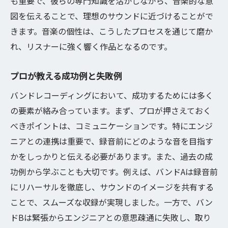
も重要で、彼らの専門知識を活かしながら、音楽的な意
新しいサウンドを作り出すためのアプロー
図を伝えることで、理想のサウンドに近づけることがで
チ
きます。音楽の個性は、こうしたプロセスを通じて磨か
クリエイティブな録音技術の紹介
れ、リスナーに強く響く作品となるのです。
音楽の可能性を広げるテクニック
プロが教える成功例と失敗例
革新的なレコーディング手法を試す
バンドレコーディングにおいて、成功するためには多く
バンドの個性を引き立てる方法
の要素が絡み合っています。まず、プロが押さえておく
未来の音楽を創造するためのステップ
べきポイントは、コミュニケーションです。特にエンジ
プロが教えるバンドレコーディングセットアッ
ニアとの連携は重要で、録音前にどのような音を目指す
プのコツ
かをしっかりと伝える必要があります。また、過去の成
プロが推奨するレコーディング環境
功例から学ぶことも大切です。例えば、バンドAは録音前
セットアップ時に注意すべき細かな点
にリハーサルを徹底し、サウンドのイメージを共有する
効率的な機材配置とセッティング
ことで、スムーズな収録が実現しました。一方で、バン
プロのスタジオ並みの音質を家庭で実現
ドBは緊張からエンジニアとの意思疎通に失敗し、取り