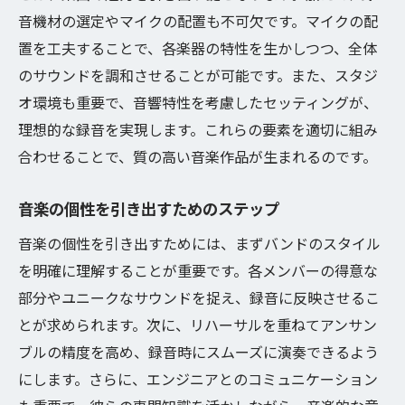
機材の違いが音楽に与える影響
音機材の選定やマイクの配置も不可欠です。マイクの配
コストパフォーマンスに優れた機材リスト
置を工夫することで、各楽器の特性を生かしつつ、全体
機材選びで避けるべき落とし穴
のサウンドを調和させることが可能です。また、スタジ
初心者でも安心！バンドレコーディングの基本
オ環境も重要で、音響特性を考慮したセッティングが、
的収録方法解説
理想的な録音を実現します。これらの要素を適切に組み
初心者向けのレコーディングプロセス
合わせることで、質の高い音楽作品が生まれるのです。
簡単に始められるセッティング方法
音楽の個性を引き出すためのステップ
録音時に気をつけるべきポイント
音楽の個性を引き出すためには、まずバンドのスタイル
基本的な収録方法とその手順
を明確に理解することが重要です。各メンバーの得意な
失敗しない録音のためのアドバイス
部分やユニークなサウンドを捉え、録音に反映させるこ
バンドレコーディング初心者に向けたガイ
とが求められます。次に、リハーサルを重ねてアンサン
ド
ブルの精度を高め、録音時にスムーズに演奏できるよう
バンドレコーディングで音楽の新たな地平を切
にします。さらに、エンジニアとのコミュニケーション
り開く方法